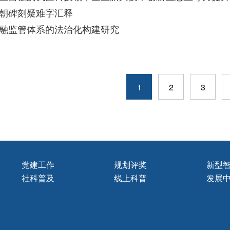
朝碑刻疑难字汇释
融监管体系的法治化构建研究
1
2
3
党建工作
规划评奖
新型
社科普及
线上科普
发展