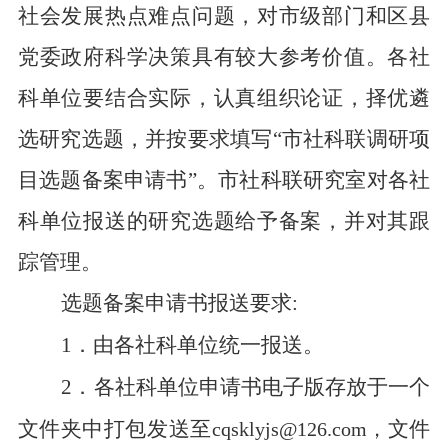
社会发展热点难点问题，对市级部门和区县
党委政府科学决策具有较大参考价值。各社
科单位要结合实际，认真组织论证，择优遴
选研究选题，并按要求填写“市社科联调研项
目选题备案申请书
”
。市社科联研究室对各社
科单位报送的研究选题给予备案，并对其跟
踪
管
理。
选题备案申请书报送要求:
1．
由各社科单位统一报送。
2
．
各社科单位
申请书电子版
存放于
一个
文件夹
中
打包发送
至
文件
cqsklyjs@126.com
，