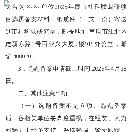
夹名为:
××××
单位
202
5
年度市社科联调研项
目选题备案材料。纸质件
（一式一份）
寄送
到市社科联研究室
，邮寄
地址:重庆市江北区
建新东路
号百业兴大厦
9
楼
办公室
，邮
3
919
编
。
:
400020
3
．
选题备案申请截止时间:
202
5
年
4
月
1
8
日
。
二、其他注意事项
（一）选题备案不是立项。选题备案
后，各相关单位要高度重视，在经费、人力
和物力上给予支持，严格管理，紧密跟踪，