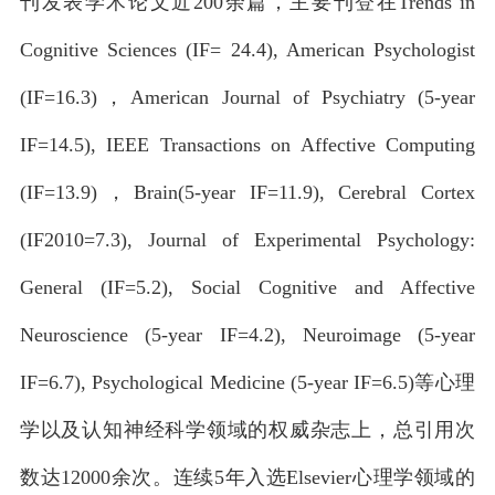
刊发表学术论文近200余篇，主要刊登在Trends in
Cognitive Sciences (IF= 24.4), American Psychologist
(IF=16.3)，American Journal of Psychiatry (5-year
IF=14.5), IEEE Transactions on Affective Computing
(IF=13.9)，Brain(5-year IF=11.9), Cerebral Cortex
(IF2010=7.3), Journal of Experimental Psychology:
General (IF=5.2), Social Cognitive and Affective
Neuroscience (5-year IF=4.2), Neuroimage (5-year
IF=6.7), Psychological Medicine (5-year IF=6.5)等心理
学以及认知神经科学领域的权威杂志上，总引用次
数达12000余次。连续5年入选Elsevier心理学领域的