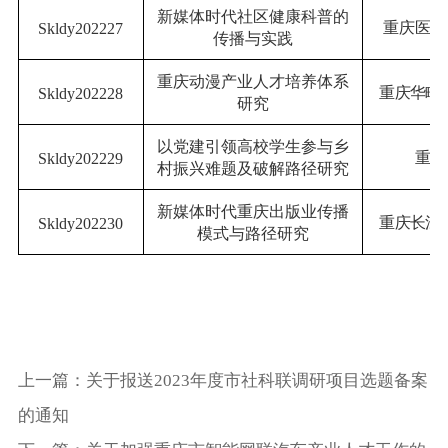
新媒体时代社区健康科普的
重庆医药
Skldy202
2
27
传播与实践
重庆动漫产业人才培养体系
重庆华略
Skldy202
2
28
研究
以党建引领高校学生参与乡
重庆
Skldy202
2
29
村振兴难题及破解路径研究
新媒体时代重庆出版业传播
重庆长江
Skldy202
2
30
模式与路径研究
上一篇：关于报送2023年度市社科联调研项目选题备案
的通知