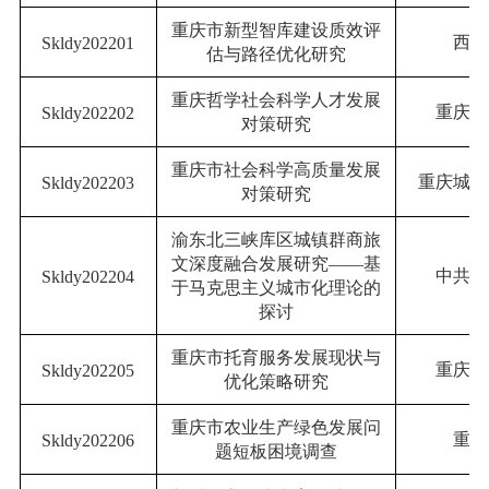
重庆市新型智库建设质效评
西南
Skldy202
2
01
估与路径优化研究
重庆哲学社会科学人才发展
重庆第
Skldy202
2
02
对策研究
重庆市社会科学高质量发展
重庆城市
Skldy202
2
03
对策研究
渝东北三峡库区城镇群商旅
文深度融合发展研究——基
中共重
Skldy202
2
04
于马克思主义城市化理论的
探讨
重庆市托育服务发展现状与
重庆第
Skldy202
2
05
优化策略研究
重庆市农业生产绿色发展问
重庆
Skldy202
2
06
题短板困境调查