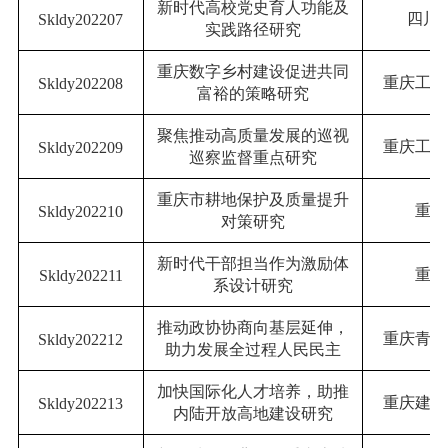
新时代高校党史育人功能及
四川
Skldy202
2
07
实践路径研究
重庆数字乡村建设促进共同
重庆工程
Skldy202
2
08
富裕的策略研究
聚焦推动高质量发展的巡视
重庆工程
Skldy202
2
09
巡察监督重点研究
重庆市耕地保护及质量提升
重庆
Skldy202
2
10
对策研究
新时代干部担当作为激励体
重庆
Skldy202
2
11
系设计研究
推动政协协商向基层延伸，
重庆青年
Skldy202
2
12
助力发展全过程人民民主
加快国际化人才培养，助推
重庆建筑
Skldy202
2
13
内陆开放高地建设研究