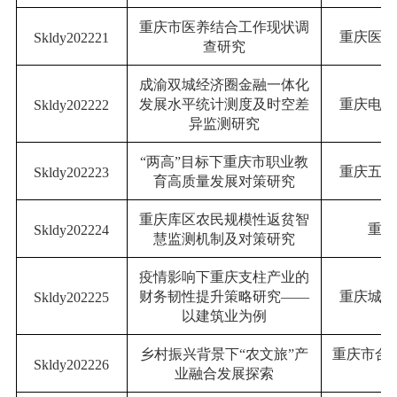
重庆市医养结合工作现状调
重庆医药
Skldy202
2
21
查研究
成渝双城经济圈金融一体化
发展水平统计测度及时空差
重庆电子
Skldy202
2
22
异监测研究
“两高”目标下重庆市职业教
重庆五一
Skldy202
2
23
育高质量发展对策研究
重庆库区农民规模性返贫智
重庆
Skldy202
2
24
慧监测机制及对策研究
疫情影响下重庆支柱产业的
财务韧性提升策略研究——
重庆城市
Skldy202
2
25
以建筑业为例
乡村振兴背景下“农文旅”产
重庆市合
Skldy202
2
26
业融合发展探索