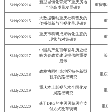
新型城镇化背景下重庆房地
重庆市地
Skldy202
2
14
产业高质量发展研究
大数据驱动重庆社科普及的
重庆
Skldy202
2
15
传播创新与可视化呈现研究
重庆市科研成果转化生态的
重庆
Skldy202
2
16
现状与对策研究
中国共产党百年奋斗历史经
验为参政党建设提供的重要
长江
Skldy202
2
17
启示
政校协同打造地区特色新型
重庆对
Skldy202
2
18
智库的路径研究
重庆本土影视艺术全国化发
重庆
Skldy202
2
19
展路径研究
基于
DRG
的中医医院医疗支
重庆
Skldy202
2
20
付方式改革调研