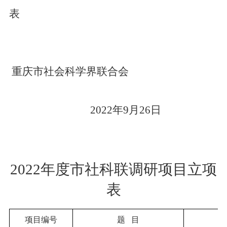
表
重庆市社会科学界联合会
20
2
2
年
9
月
2
6
日
2022
年度市社科联调研项目立项
表
项目编号
题 目