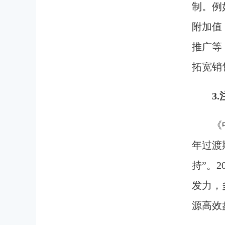
制。例
附加值
推广等
拓宽销
3
《
年过渡
持”。
发力，
源高效