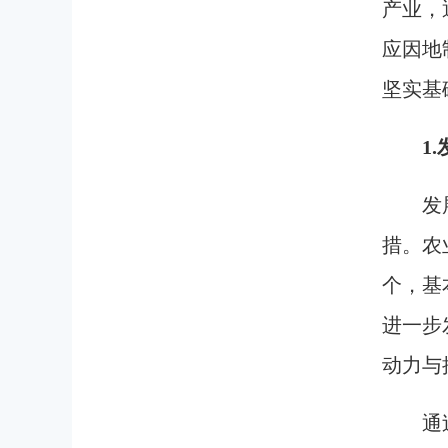
产业，
应因地
坚实基
1
发
措。农
个，基
进一步
动力与
通