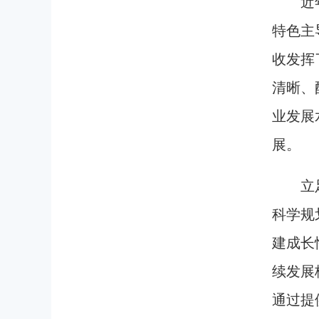
近
特色主
收发挥
清晰、
业发展
展。
立
科学规
建成长
续发展
通过提