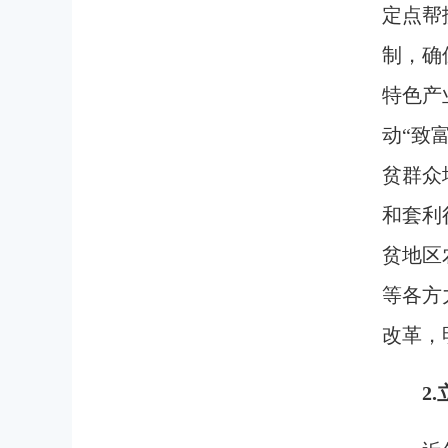
定点帮
制，确
特色产
动“致
贫群众
和套利
贫地区
等各方
改革，
2