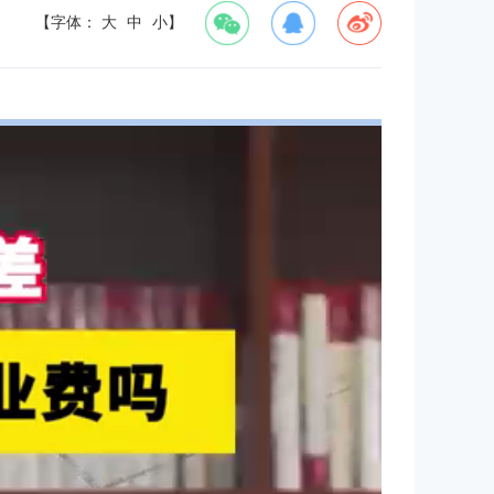
【字体：
大
中
小
】