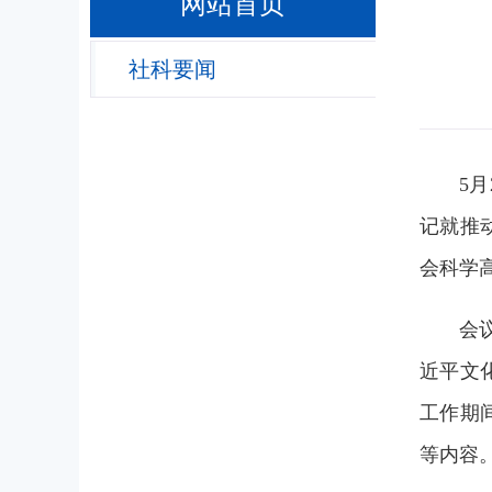
网站首页
社科要闻
5
记就推
会科学
会
近平文
工作期
等
内容