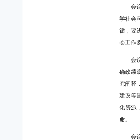
会
学社会
循，要
委工作
会
确政绩
究阐释
建设等
化资
源
命。
会