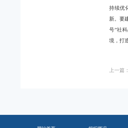
持续
优
新。要
号”社
境，打
上一篇