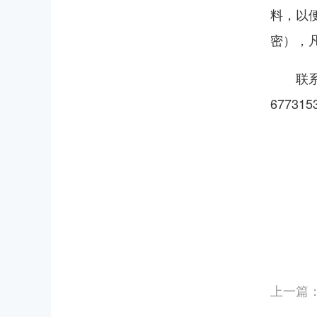
料，以
密），
联
677315
上一篇